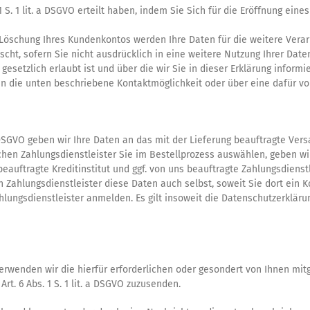
. 1 S. 1 lit. a DSGVO erteilt haben, indem Sie Sich für die Eröffnung e
 Löschung Ihres Kundenkontos werden Ihre Daten für die weitere Verar
ht, sofern Sie nicht ausdrücklich in eine weitere Nutzung Ihrer Date
etzlich erlaubt ist und über die wir Sie in dieser Erklärung informi
n die unten beschriebene Kontaktmöglichkeit oder über eine dafür v
. b DSGVO geben wir Ihre Daten an das mit der Lieferung beauftragte Ve
lchen Zahlungsdienstleister Sie im Bestellprozess auswählen, geben wi
auftragte Kreditinstitut und ggf. von uns beauftragte Zahlungsdienst
 Zahlungsdienstleister diese Daten auch selbst, soweit Sie dort ein K
lungsdienstleister anmelden. Es gilt insoweit die Datenschutzerklärun
rwenden wir die hierfür erforderlichen oder gesondert von Ihnen mit
rt. 6 Abs. 1 S. 1 lit. a DSGVO zuzusenden.