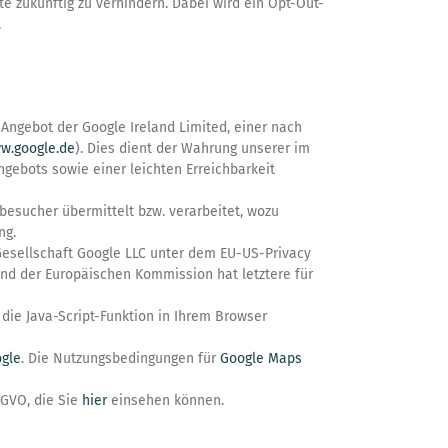
e zukünftig zu verhindern. Dabei wird ein Opt-Out-
.
Angebot der Google Ireland Limited, einer nach
w.google.de
). Dies dient der Wahrung unserer im
ebots sowie einer leichten Erreichbarkeit
sucher übermittelt bzw. verarbeitet, wozu
ng.
Gesellschaft Google LLC unter dem EU-US-Privacy
d der Europäischen Kommission hat letztere für
die Java-Script-Funktion in Ihrem Browser
gle
. Die Nutzungsbedingungen für
Google Maps
SGVO, die Sie
hier
einsehen können.