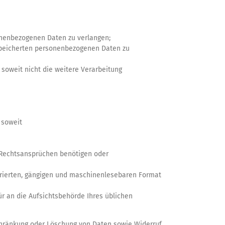
onenbezogenen Daten zu verlangen;
gespeicherten personenbezogenen Daten zu
soweit nicht die weitere Verarbeitung
 soweit
n Rechtsansprüchen benötigen oder
turierten, gängigen und maschinenlesebaren Format
ür an die Aufsichtsbehörde Ihres üblichen
schränkung oder Löschung von Daten sowie Widerruf