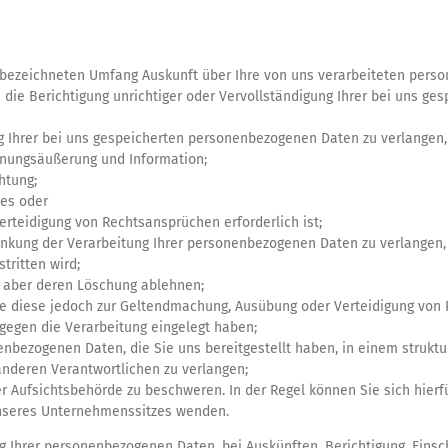
 bezeichneten Umfang Auskunft über Ihre von uns verarbeiteten pers
 die Berichtigung unrichtiger oder Vervollständigung Ihrer bei uns 
 Ihrer bei uns gespeicherten personenbezogenen Daten zu verlangen, 
inungsäußerung und Information;
chtung;
ses oder
rteidigung von Rechtsansprüchen erforderlich ist;
änkung der Verarbeitung Ihrer personenbezogenen Daten zu verlangen,
tritten wird;
e aber deren Löschung ablehnen;
Sie diese jedoch zur Geltendmachung, Ausübung oder Verteidigung vo
gegen die Verarbeitung eingelegt haben;
enbezogenen Daten, die Sie uns bereitgestellt haben, in einem struk
anderen Verantwortlichen zu verlangen;
er Aufsichtsbehörde zu beschweren. In der Regel können Sie sich hierf
unseres Unternehmenssitzes wenden.
ng Ihrer personenbezogenen Daten, bei Auskünften, Berichtigung, Ein