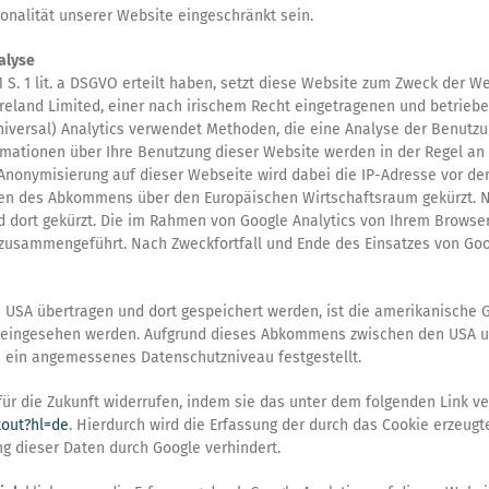
onalität unserer Website eingeschränkt sein.
alyse
. 1 S. 1 lit. a DSGVO erteilt haben, setzt diese Website zum Zweck der 
reland Limited, einer nach irischem Recht eingetragenen und betriebe
Universal) Analytics verwendet Methoden, die eine Analyse der Benutz
rmationen über Ihre Benutzung dieser Website werden in der Regel an
-Anonymisierung auf dieser Webseite wird dabei die IP-Adresse vor de
en des Abkommens über den Europäischen Wirtschaftsraum gekürzt. Nu
d dort gekürzt. Die im Rahmen von Google Analytics von Ihrem Browser
 zusammengeführt. Nach Zweckfortfall und Ende des Einsatzes von Goo
n USA übertragen und dort gespeichert werden, ist die amerikanische 
eingesehen werden. Aufgrund dieses Abkommens zwischen den USA un
n ein angemessenes Datenschutzniveau festgestellt.
g für die Zukunft widerrufen, indem sie das unter dem folgenden Link 
tout?hl=de
. Hierdurch wird die Erfassung der durch das Cookie erzeug
ung dieser Daten durch Google verhindert.