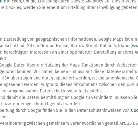
ink
klicken, um die Erfassung durch Google Analytics auf dieser Websit
re Cookies, werden Sie erneut um Erteilung Ihrer Einwilligung gebeten
 Darstellung von geographischen Informationen. Google Maps ist ein 
lschaft mit Sitz in Gordon House, Barrow Street, Dublin 4, Irland (
ww
erechtigten Interessen an einer optimierten Darstellung unseres Ang
GVO.
oogle Daten über die Nutzung der Maps-Funktionen durch Webseitenbe
gehören können. Wir haben keinen Einfluss auf diese Datenverarbeitu
n USA übertragen und dort gespeichert werden, ist die amerikanische 
eingesehen werden. Aufgrund dieses Abkommens zwischen den USA un
n ein angemessenes Datenschutzniveau festgestellt.
nd damit die Datenübermittlung an Google zu verhindern, müssen Sie 
ht bzw. nur eingeschränkt genutzt werden.
beitung durch Google finden Sie in den Datenschutzhinweisen von
Goo
enst.
r Vereinbarung zwischen gemeinsam Verantwortlichen gemäß Art. 26 D