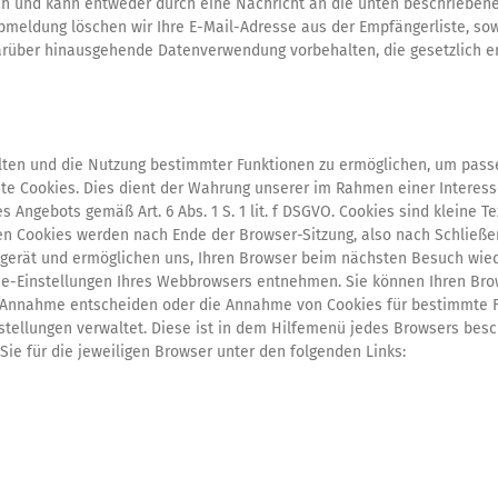
ch und kann entweder durch eine Nachricht an die unten beschriebene
meldung löschen wir Ihre E-Mail-Adresse aus der Empfängerliste, sowe
arüber hinausgehende Datenverwendung vorbehalten, die gesetzlich erla
lten und die Nutzung bestimmter Funktionen zu ermöglichen, um pass
te Cookies. Dies dient der Wahrung unserer im Rahmen einer Intere
s Angebots gemäß Art. 6 Abs. 1 S. 1 lit. f DSGVO. Cookies sind kleine 
n Cookies werden nach Ende der Browser-Sitzung, also nach Schließen 
dgerät und ermöglichen uns, Ihren Browser beim nächsten Besuch wied
ie-Einstellungen Ihres Webbrowsers entnehmen. Sie können Ihren Brow
 Annahme entscheiden oder die Annahme von Cookies für bestimmte Fä
instellungen verwaltet. Diese ist in dem Hilfemenü jedes Browsers besc
ie für die jeweiligen Browser unter den folgenden Links: