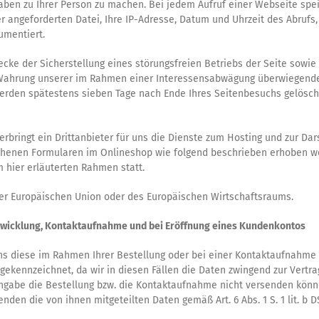
en zu Ihrer Person zu machen. Bei jedem Aufruf einer Webseite spei
er angeforderten Datei, Ihre IP-Adresse, Datum und Uhrzeit des Abru
umentiert.
cke der Sicherstellung eines störungsfreien Betriebs der Seite sowi
der Wahrung unserer im Rahmen einer Interessensabwägung überwiegende
werden spätestens sieben Tage nach Ende Ihres Seitenbesuchs gelösch
rbringt ein Drittanbieter für uns die Dienste zum Hosting und zur Dar
ehenen Formularen im Onlineshop wie folgend beschrieben erhoben wer
m hier erläuterten Rahmen statt.
 der Europäischen Union oder des Europäischen Wirtschaftsraums.
wicklung, Kontaktaufnahme und bei Eröffnung eines Kundenkontos
 diese im Rahmen Ihrer Bestellung oder bei einer Kontaktaufnahme mi
he gekennzeichnet, da wir in diesen Fällen die Daten zwingend zur Vertr
gabe die Bestellung bzw. die Kontaktaufnahme nicht versenden könn
enden die von ihnen mitgeteilten Daten gemäß Art. 6 Abs. 1 S. 1 lit. 