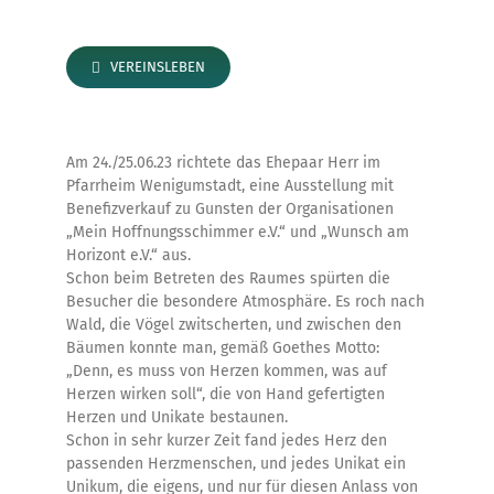
Zum
Inhalt
springen
VEREINSLEBEN
Am 24./25.06.23 richtete das Ehepaar Herr im
Pfarrheim Wenigumstadt, eine Ausstellung mit
Benefizverkauf zu Gunsten der Organisationen
„Mein Hoffnungsschimmer e.V.“ und „Wunsch am
Horizont e.V.“ aus.
Schon beim Betreten des Raumes spürten die
Besucher die besondere Atmosphäre. Es roch nach
Wald, die Vögel zwitscherten, und zwischen den
Bäumen konnte man, gemäß Goethes Motto:
„Denn, es muss von Herzen kommen, was auf
Herzen wirken soll“, die von Hand gefertigten
Herzen und Unikate bestaunen.
Schon in sehr kurzer Zeit fand jedes Herz den
passenden Herzmenschen, und jedes Unikat ein
Unikum, die eigens, und nur für diesen Anlass von