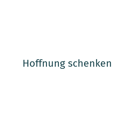
Hoffnung schenken
Frankfurter Volksbank Rhein Main
IBAN: DE42501900000006682383
BIC: FFVBDEFFXXX